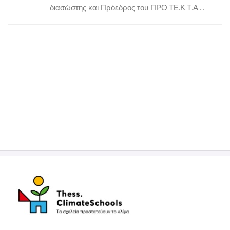
διασώστης και Πρόεδρος του ΠΡΟ.ΤΕ.Κ.Τ.Α....