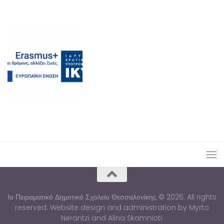
1ο Πειραματικό Δημοτικό Σχολείο Θεσσαλονίκης © 2026. All rights
reserved. Website design and administration by Myrto
Nerantzi and Alina Skamnioti.