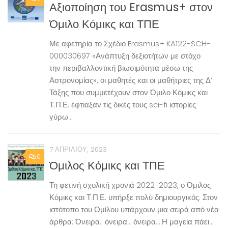
Αξιοποίηση του Erasmus+ στον
Όμιλο Κόμικς και ΤΠΕ
Με αφετηρία το Σχέδιο Erasmus+ KA122-SCH-
000030697 «Ανάπτυξη δεξιοτήτων με στόχο
την περιβαλλοντική βιωσιμότητα μέσω της
Αστρονομίας», οι μαθητές και οι μαθήτριες της Δ’
Τάξης που συμμετέχουν στον Όμιλο Κόμικς και
Τ.Π.Ε. έφτιαξαν τις δικές τους sci-fi ιστορίες
γύρω...
7 ΑΠΡΙΛΊΟΥ, 2023
0
Όμιλος Κόμικς και ΤΠΕ
Τη φετινή σχολική χρονιά 2022-2023, ο Όμιλος
Κόμικς και Τ.Π.Ε. υπήρξε πολύ δημιουργικός. Στον
ιστότοπο του Ομίλου υπάρχουν μια σειρά από νέα
άρθρα: Όνειρα.. όνειρα… όνειρα… Η μαγεία πάει…