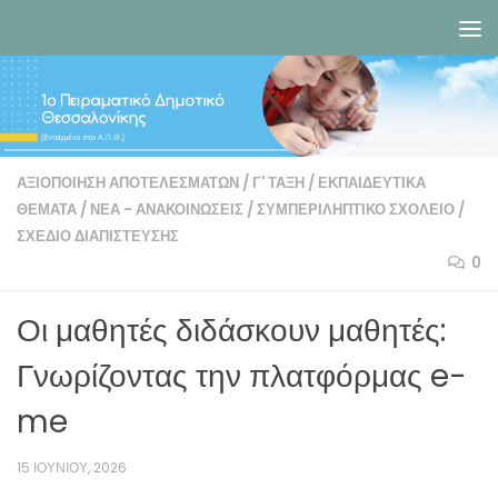
Skip to content
ΑΞΙΟΠΟΊΗΣΗ ΑΠΟΤΕΛΕΣΜΆΤΩΝ
/
Γ' ΤΆΞΗ
/
ΕΚΠΑΙΔΕΥΤΙΚΆ
ΘΈΜΑΤΑ
/
ΝΈΑ - ΑΝΑΚΟΙΝΏΣΕΙΣ
/
ΣΥΜΠΕΡΙΛΗΠΤΙΚΌ ΣΧΟΛΕΊΟ
/
ΣΧΈΔΙΟ ΔΙΑΠΊΣΤΕΥΣΗΣ
0
Οι μαθητές διδάσκουν μαθητές:
Γνωρίζοντας την πλατφόρμας e-
me
15 ΙΟΥΝΊΟΥ, 2026