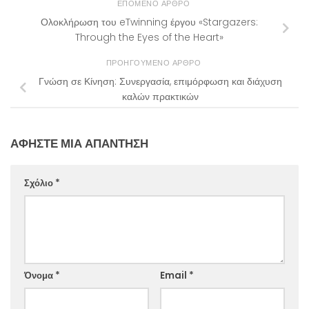
ΕΠΌΜΕΝΟ ΆΡΘΡΟ
Ολοκλήρωση του eTwinning έργου «Stargazers:
Through the Eyes of the Heart»
ΠΡΟΗΓΟΎΜΕΝΟ ΆΡΘΡΟ
Γνώση σε Κίνηση: Συνεργασία, επιμόρφωση και διάχυση
καλών πρακτικών
ΑΦΉΣΤΕ ΜΙΑ ΑΠΆΝΤΗΣΗ
Σχόλιο
*
Website
Όνομα
*
Email
*