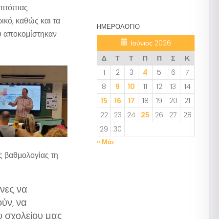
πιτόπιας
κό, καθώς και τα
ΗΜΕΡΟΛΌΓΙΟ
υ αποκομίστηκαν
Ιούνιος 2026
Δ
Τ
Τ
Π
Π
Σ
Κ
1
2
3
4
5
6
7
8
9
10
11
12
13
14
15
16
17
18
19
20
21
22
23
24
25
26
27
28
29
30
« Μάι
ς βαθμολογίας τη
νες να
ύν, να
υ σχολείου μας