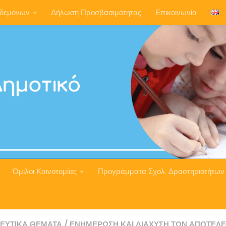
ηδεμόνων
Δήλωση Προσβασιμότητας
Επικοινωνία
Όμιλοι Καινοτομίας
Προγράμματα Σχολ. Δραστηριοτήτων
ΕΥΤΙΚΆ ΘΈΜΑΤΑ
/
ΕΝΗΜΈΡΩΣΗ ΚΑΙ ΔΙΆΧΥΣΗ ΤΩΝ ΑΠΟΤΕΛ