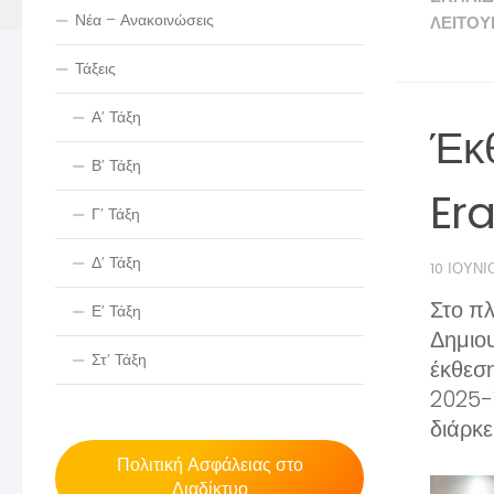
Νέα – Ανακοινώσεις
ΛΕΙΤΟΥ
Τάξεις
Α’ Τάξη
Έκθ
Β’ Τάξη
Er
Γ’ Τάξη
Δ’ Τάξη
10 ΙΟΥΝΊ
Στο πλ
Ε’ Τάξη
Δημιο
Στ’ Τάξη
έκθεσ
2025-
διάρκε
Πολιτική Ασφάλειας στο
Διαδίκτυο