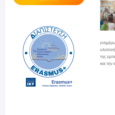
ενημέρω
υλοποιή
της εμπ
και την