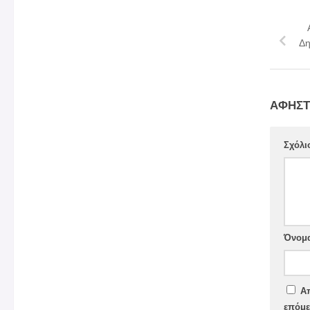
Δη
ΑΦΉΣΤ
Σχόλι
Όνομ
Απ
επόμε