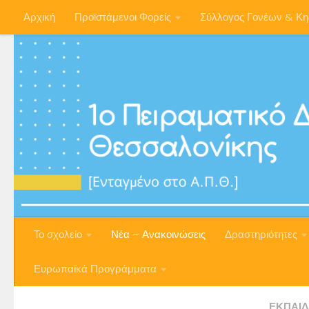
Αρχική
Προϊστάμενοι Φορείς
Σύλλογος Γονέων & Κ
Skip to content
Το σχολείο
Νέα – Ανακοινώσεις
Δραστηριότητες
Ευρωπαϊκά Προγράμματα
ΕΚΠΑΙΔ