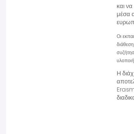
και να
μέσα 
ευρωπα
Οι εκπαι
διάθεση
συζήτησ
υλοποιή
Η διά
αποτελ
Erasm
διαδικ