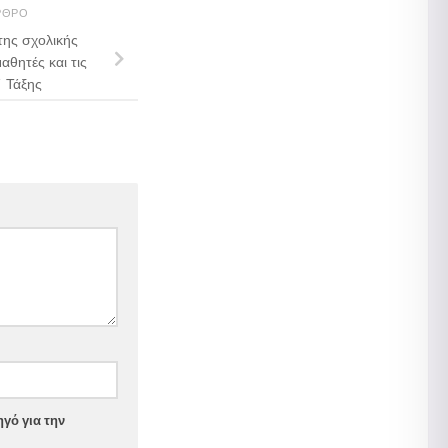
ΡΘΡΟ
της σχολικής
αθητές και τις
΄ Τάξης
γό για την