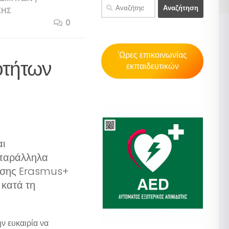
Αναζήτηση
ΣΗΣ
για:
0
'Ωρες επικοινωνίας
οτήτων
εκπαιδευτικών
αι
 παράλληλα
ευσης Erasmus+
κατά τη
ν ευκαιρία να