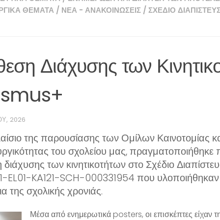
ΡΓΙΚΆ ΘΈΜΑΤΑ
/
ΝΈΑ - ΑΝΑΚΟΙΝΏΣΕΙΣ
/
ΣΧΈΔΙΟ ΔΙΑΠΊΣΤΕΥ
εση Διάχυσης των Κινητικ
asmus+
ΟΥ, 2026
αίσιο της παρουσίασης των Ομίλων Καινοτομίας κ
υργικότητας του σχολείου μας, πραγματοποιήθηκε
η διάχυσης των κινητικοτήτων στο Σχέδιο Διαπίστ
1-EL01-KA121-SCH-000331954 που υλοποιήθηκαν 
ια της σχολικής χρονιάς.
Μέσα από ενημερωτικά posters, οι επισκέπτες είχαν τη