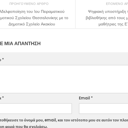
ΠΡΟΗΓΟΎΜΕΝΟ ΆΡΘΡΟ
ΕΠΌΜΕΝΟ Ά
Αδελφοποίηση του 1ου Πειραματικού
Ψηφιακή υποστήριξη 
μοτικού Σχολείου Θεσσαλονίκης με το
βιβλιοθήκης από τους μ
Δημοτικό Σχολείο Ακακίου
μαθήτριες της Ε
Ε ΜΙΑ ΑΠΆΝΤΗΣΗ
ο
*
α
*
Email
*
οθήκευσε το όνομά μου, email, και τον ιστότοπο μου σε αυτόν τον πλοη
νη φορά που θα σχολιάσω.