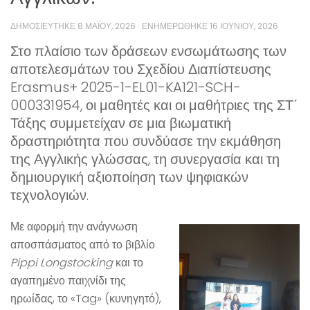
ΔΗΜΟΣΙΕΎΤΗΚΕ
8 ΜΑΪ́ΟΥ, 2026
· ΕΝΗΜΕΡΏΘΗΚΕ
16 ΙΟΥΝΊΟΥ, 2026
Στο πλαίσιο των δράσεων ενσωμάτωσης των
αποτελεσμάτων του Σχεδίου Διαπίστευσης
Erasmus+ 2025-1-EL01-KA121-SCH-
000331954, οι μαθητές και οι μαθήτριες της ΣΤ΄
Τάξης συμμετείχαν σε μια βιωματική
δραστηριότητα που συνδύασε την εκμάθηση
της Αγγλικής γλώσσας, τη συνεργασία και τη
δημιουργική αξιοποίηση των ψηφιακών
τεχνολογιών.
Με αφορμή την ανάγνωση
αποσπάσματος από το βιβλίο
Pippi Longstocking
και το
αγαπημένο παιχνίδι της
ηρωίδας, το «Tag» (κυνηγητό),