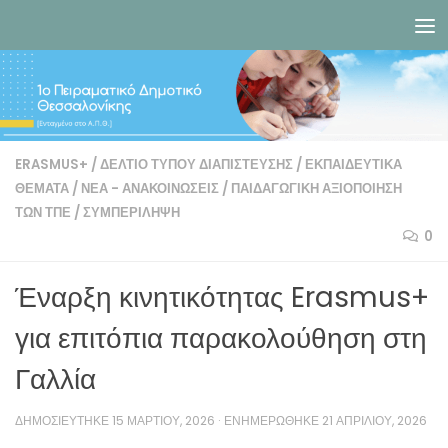
Skip to content
ERASMUS+
/
ΔΕΛΤΊΟ ΤΎΠΟΥ ΔΙΑΠΊΣΤΕΥΣΗΣ
/
ΕΚΠΑΙΔΕΥΤΙΚΆ
ΘΈΜΑΤΑ
/
ΝΈΑ - ΑΝΑΚΟΙΝΏΣΕΙΣ
/
ΠΑΙΔΑΓΩΓΙΚΉ ΑΞΙΟΠΟΊΗΣΗ
ΤΩΝ ΤΠΕ
/
ΣΥΜΠΕΡΊΛΗΨΗ
0
Έναρξη κινητικότητας Erasmus+
για επιτόπια παρακολούθηση στη
Γαλλία
ΔΗΜΟΣΙΕΎΤΗΚΕ
15 ΜΑΡΤΊΟΥ, 2026
· ΕΝΗΜΕΡΏΘΗΚΕ
21 ΑΠΡΙΛΊΟΥ, 2026