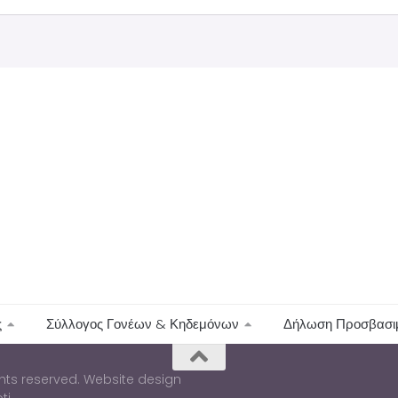
ς
Σύλλογος Γονέων & Κηδεμόνων
Δήλωση Προσβασι
ights reserved. Website design
ti.