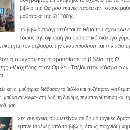
βιβλίο της
Θα μου έκανες παρέα αν…
στους μαθη
μαθήτριες της Στ’ Τάξης.
Το βιβλίο πραγματεύεται το θέμα του
σχολικού 
έδωσε την αφορμή για ουσιαστικό διάλογο γύρ
ετικότητα
, τον
σεβασμό
, την
ενσυναίσθηση
και την
αξία τ
ον, η συγγραφέας παρουσίασε το βιβλίο της
Ο
της Ηλιαχτίδας
στον Όμιλο «Ταξίδι στον Κόσμο των
ν».
ές και οι μαθήτριες διάβασαν το βιβλίο και συζήτησαν για θέμα
 «μαύρα σύννεφα» στη ζωή, τη δύναμη, την επαγρύπνηση και τ
οίθηση.
Στη συνέχεια, συμμετείχαν σε δημιουργικές δρασ
εμπνευσμένες από το βιβλίο, όπως παιχνίδι μνήμ