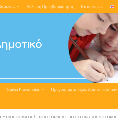
ηδεμόνων
Δήλωση Προσβασιμότητας
Επικοινωνία
Όμιλοι Καινοτομίας
Προγράμματα Σχολ. Δραστηριοτήτων
ΕΥΤΙΚΆ ΘΈΜΑΤΑ
/
ΕΡΓΑΣΤΉΡΙΑ ΔΕΞΙΟΤΉΤΩΝ
/
ΚΑΙΝΟΤΌΜΑ