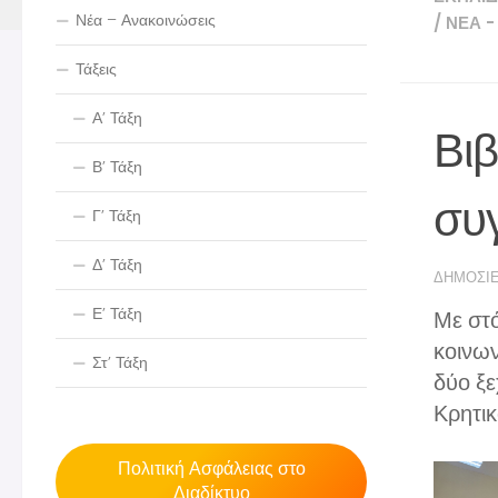
Νέα – Ανακοινώσεις
/
ΝΈΑ -
Τάξεις
Α’ Τάξη
Βιβ
Β’ Τάξη
συ
Γ’ Τάξη
Δ’ Τάξη
ΔΗΜΟΣΙ
Ε’ Τάξη
Με στό
κοινων
Στ’ Τάξη
δύο ξε
Κρητικ
Πολιτική Ασφάλειας στο
Διαδίκτυο