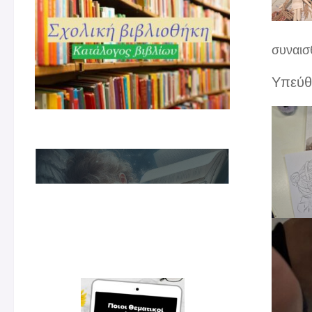
συναισ
Υπεύθ