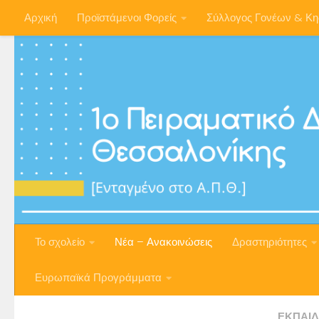
Αρχική
Προϊστάμενοι Φορείς
Σύλλογος Γονέων & Κ
Skip to content
Το σχολείο
Νέα – Ανακοινώσεις
Δραστηριότητες
Ευρωπαϊκά Προγράμματα
ΕΚΠΑΙΔ