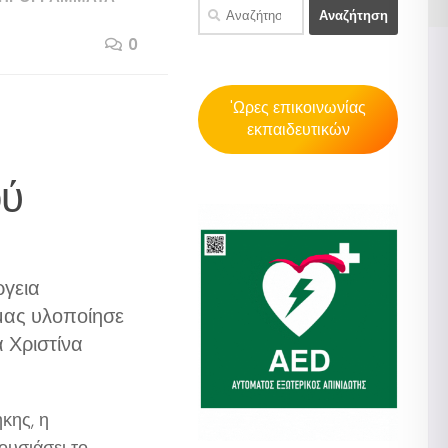
Αναζήτηση
για:
0
'Ωρες επικοινωνίας
εκπαιδευτικών
ού
ργεια
 μας υλοποίησε
 Χριστίνα
κης, η
ουσιάσει το