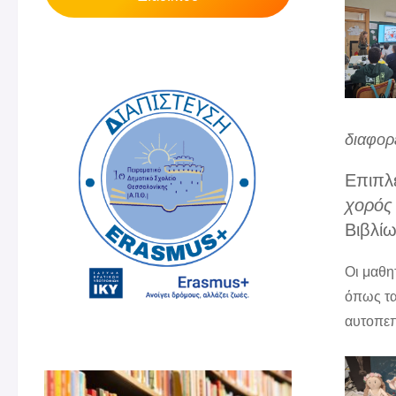
διαφορ
Επιπλέ
χορός 
Βιβλίω
Οι μαθητ
όπως τα
αυτοπεπ