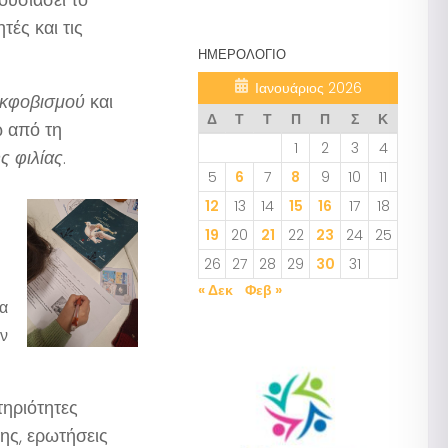
τές και τις
ΗΜΕΡΟΛΌΓΙΟ
Ιανουάριος 2026
εκφοβισμού
και
Δ
Τ
Τ
Π
Π
Σ
Κ
ω από τη
1
2
3
4
ης φιλίας
.
5
6
7
8
9
10
11
12
13
14
15
16
17
18
19
20
21
22
23
24
25
26
27
28
29
30
31
« Δεκ
Φεβ »
τα
ην
τηριότητες
ης, ερωτήσεις