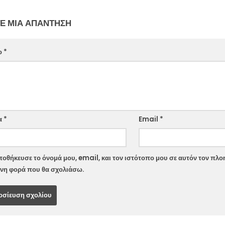
Ε ΜΙΑ ΑΠΆΝΤΗΣΗ
ο
*
ite
α
*
Email
*
οθήκευσε το όνομά μου, email, και τον ιστότοπο μου σε αυτόν τον πλοη
νη φορά που θα σχολιάσω.