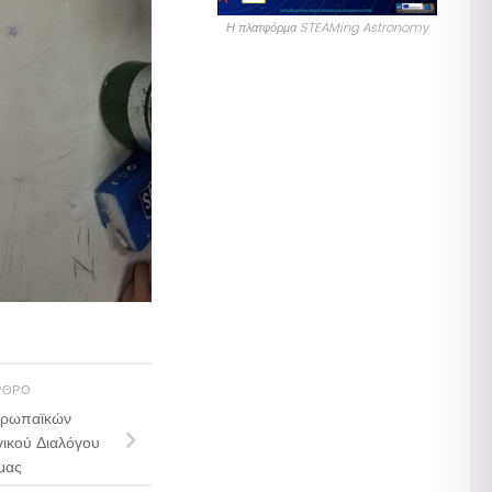
Η πλατφόρμα STEAMing Astronomy
ΡΘΡΟ
υρωπαϊκών
γικού Διαλόγου
μας