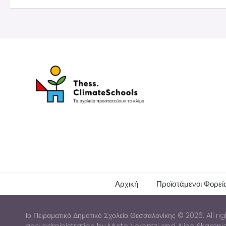
Αρχική
Προϊστάμενοι Φορεί
1ο Πειραματικό Δημοτικό Σχολείο Θεσσαλονίκης © 2026. All r
and administration by Myrto Nerantzi and Alina Skamnio