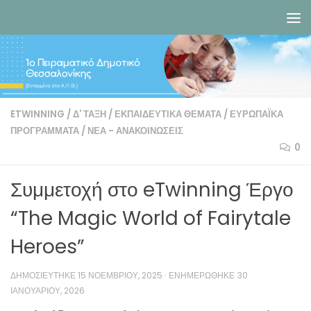
Skip to content
ETWINNING
/
Δ' ΤΆΞΗ
/
ΕΚΠΑΙΔΕΥΤΙΚΆ ΘΈΜΑΤΑ
/
ΕΥΡΩΠΑΪΚΆ
ΠΡΟΓΡΆΜΜΑΤΑ
/
ΝΈΑ - ΑΝΑΚΟΙΝΏΣΕΙΣ
0
Συμμετοχή στο eTwinning Έργο
“The Magic World of Fairytale
Heroes”
ΔΗΜΟΣΙΕΎΤΗΚΕ
15 ΝΟΕΜΒΡΊΟΥ, 2025
· ΕΝΗΜΕΡΏΘΗΚΕ
30
ΙΑΝΟΥΑΡΊΟΥ, 2026