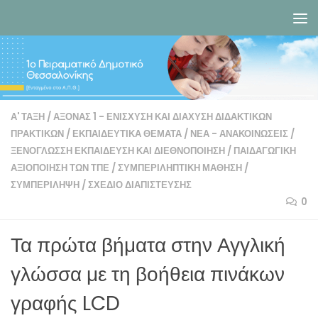
Skip to content
Α' ΤΆΞΗ
/
ΆΞΟΝΑΣ 1 - ΕΝΊΣΧΥΣΗ ΚΑΙ ΔΙΑΧΥΣΗ ΔΙΔΑΚΤΙΚΏΝ
ΠΡΑΚΤΙΚΏΝ
/
ΕΚΠΑΙΔΕΥΤΙΚΆ ΘΈΜΑΤΑ
/
ΝΈΑ - ΑΝΑΚΟΙΝΏΣΕΙΣ
/
ΞΕΝΟΓΛΩΣΣΗ ΕΚΠΑΊΔΕΥΣΗ ΚΑΙ ΔΙΕΘΝΟΠΟΊΗΣΗ
/
ΠΑΙΔΑΓΩΓΙΚΉ
ΑΞΙΟΠΟΊΗΣΗ ΤΩΝ ΤΠΕ
/
ΣΥΜΠΕΡΙΛΗΠΤΙΚΉ ΜΆΘΗΣΗ
/
ΣΥΜΠΕΡΊΛΗΨΗ
/
ΣΧΈΔΙΟ ΔΙΑΠΊΣΤΕΥΣΗΣ
0
Τα πρώτα βήματα στην Αγγλική
γλώσσα με τη βοήθεια πινάκων
γραφής LCD