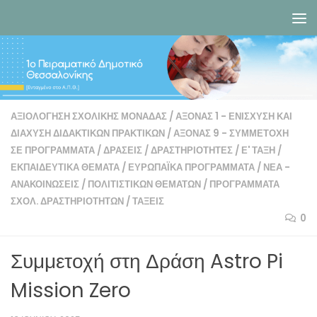
Skip to content
ΑΞΙΟΛΌΓΗΣΗ ΣΧΟΛΙΚΉΣ ΜΟΝΆΔΑΣ
/
ΆΞΟΝΑΣ 1 - ΕΝΊΣΧΥΣΗ ΚΑΙ
ΔΙΑΧΥΣΗ ΔΙΔΑΚΤΙΚΏΝ ΠΡΑΚΤΙΚΏΝ
/
ΆΞΟΝΑΣ 9 - ΣΥΜΜΕΤΟΧΉ
ΣΕ ΠΡΟΓΡΆΜΜΑΤΑ
/
ΔΡΆΣΕΙΣ
/
ΔΡΑΣΤΗΡΙΌΤΗΤΕΣ
/
Ε' ΤΆΞΗ
/
ΕΚΠΑΙΔΕΥΤΙΚΆ ΘΈΜΑΤΑ
/
ΕΥΡΩΠΑΪΚΆ ΠΡΟΓΡΆΜΜΑΤΑ
/
ΝΈΑ -
ΑΝΑΚΟΙΝΏΣΕΙΣ
/
ΠΟΛΙΤΙΣΤΙΚΏΝ ΘΕΜΆΤΩΝ
/
ΠΡΟΓΡΆΜΜΑΤΑ
ΣΧΟΛ. ΔΡΑΣΤΗΡΙΟΤΉΤΩΝ
/
ΤΆΞΕΙΣ
0
Συμμετοχή στη Δράση Astro Pi
Mission Zero