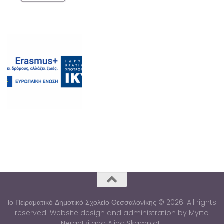
1ο Πειραματικό Δημοτικό Σχολείο Θεσσαλονίκης © 2026. All rights
reserved. Website design and administration by Myrto
Nerantzi and Alina Skamnioti.