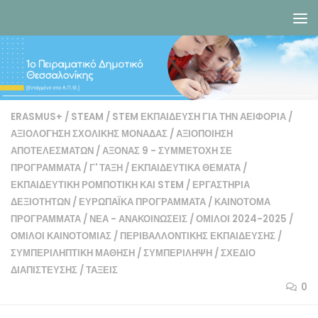
Skip to content
ERASMUS+
/
STEAM
/
STEM ΕΚΠΑΊΔΕΥΣΗ ΓΙΑ ΤΗΝ ΑΕΙΦΟΡΊΑ
/
ΑΞΙΟΛΌΓΗΣΗ ΣΧΟΛΙΚΉΣ ΜΟΝΆΔΑΣ
/
ΑΞΙΟΠΟΊΗΣΗ
ΑΠΟΤΕΛΕΣΜΆΤΩΝ
/
ΆΞΟΝΑΣ 9 - ΣΥΜΜΕΤΟΧΉ ΣΕ
ΠΡΟΓΡΆΜΜΑΤΑ
/
Γ' ΤΆΞΗ
/
ΕΚΠΑΙΔΕΥΤΙΚΆ ΘΈΜΑΤΑ
/
ΕΚΠΑΙΔΕΥΤΙΚΉ ΡΟΜΠΟΤΙΚΉ ΚΑΙ STEM
/
ΕΡΓΑΣΤΉΡΙΑ
ΔΕΞΙΟΤΉΤΩΝ
/
ΕΥΡΩΠΑΪΚΆ ΠΡΟΓΡΆΜΜΑΤΑ
/
ΚΑΙΝΟΤΌΜΑ
ΠΡΟΓΡΆΜΜΑΤΑ
/
ΝΈΑ - ΑΝΑΚΟΙΝΏΣΕΙΣ
/
ΌΜΙΛΟΙ 2024-2025
/
ΌΜΙΛΟΙ ΚΑΙΝΟΤΟΜΊΑΣ
/
ΠΕΡΙΒΑΛΛΟΝΤΙΚΉΣ ΕΚΠΑΊΔΕΥΣΗΣ
/
ΣΥΜΠΕΡΙΛΗΠΤΙΚΉ ΜΆΘΗΣΗ
/
ΣΥΜΠΕΡΊΛΗΨΗ
/
ΣΧΈΔΙΟ
ΔΙΑΠΊΣΤΕΥΣΗΣ
/
ΤΆΞΕΙΣ
0