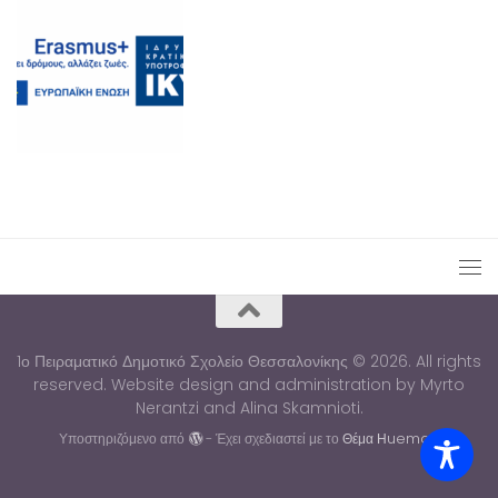
1ο Πειραματικό Δημοτικό Σχολείο Θεσσαλονίκης © 2026. All rights
reserved. Website design and administration by Myrto
Nerantzi and Alina Skamnioti.
Υποστηριζόμενο από
- Έχει σχεδιαστεί με το
Θέμα Ηueman