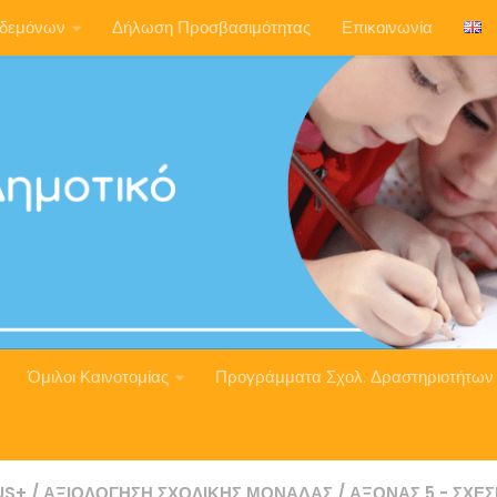
ηδεμόνων
Δήλωση Προσβασιμότητας
Επικοινωνία
Όμιλοι Καινοτομίας
Προγράμματα Σχολ. Δραστηριοτήτων
US+
/
ΑΞΙΟΛΌΓΗΣΗ ΣΧΟΛΙΚΉΣ ΜΟΝΆΔΑΣ
/
ΆΞΟΝΑΣ 5 - ΣΧΈΣ