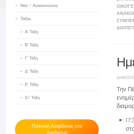
Νέα – Ανακοινώσεις
ΟΙΚΟΓΈ
ΑΝΑΚΟΙ
Τάξεις
ΣΥΜΠΕ
ΔΙΑΠΊΣ
Α’ Τάξη
Β’ Τάξη
Ημ
Γ’ Τάξη
Δ’ Τάξη
ΔΗΜΟΣΙ
Ε’ Τάξη
Την Π
ενημέ
Στ’ Τάξη
διαμορ
17:
Πολιτική Ασφάλειας στο
στο
Διαδίκτυο