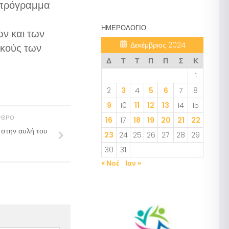
ο πρόγραμμα
ΗΜΕΡΟΛΌΓΙΟ
ών και των
Δεκέμβριος 2024
ικούς των
Δ
Τ
Τ
Π
Π
Σ
Κ
1
2
3
4
5
6
7
8
9
10
11
12
13
14
15
ΡΘΡΟ
16
17
18
19
20
21
22
 στην αυλή του
23
24
25
26
27
28
29
30
31
« Νοέ
Ιαν »