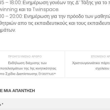
:45 – 18:00: Ενημέρωση γονέων της Δ’ Τάξης για τ
winning και το Twinspace.
:00 – 20:00: Ενημέρωση για την πρόοδο των μαθητ
ητριών απο τις εκπαιδευτικούς και τους εκπαιδευτ
ημάτων.
ΠΡΟΗΓΟΎΜΕΝΟ ΆΡΘΡΟ
ΕΠΌΜΕΝΟ Ά
Εκδήλωση διάχυσης των
Χριστουγεννιάτικο πάρτι
ποτελεσμάτων της 1ης κινητικότητας
σχολείου
στο Σχέδιο Διαπίστευσης Erasmus+
Ε ΜΙΑ ΑΠΆΝΤΗΣΗ
ο
*