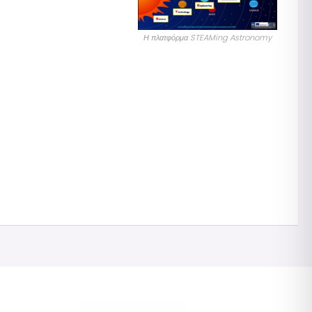
Η πλατφόρμα STEAMing Astronomy