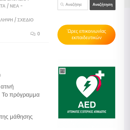
Αναζήτηση
ΤΑ
/
ΝΈΑ -
για:
ΊΛΗΨΗ
/
ΣΧΈΔΙΟ
'Ωρες επικοινωνίας
0
εκπαιδευτικών
4
ατινή
. Το πρόγραμμα
ς της μάθησης