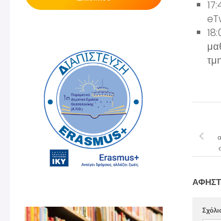
17
eT
18
μαθ
τμ
α
ΑΦΉΣΤ
Σχόλι