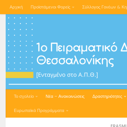
Αρχική
Προϊστάμενοι Φορείς
Σύλλογος Γονέων & Κ
Skip to content
Το σχολείο
Νέα – Ανακοινώσεις
Δραστηριότητες
Ευρωπαϊκά Προγράμματα
ERASM