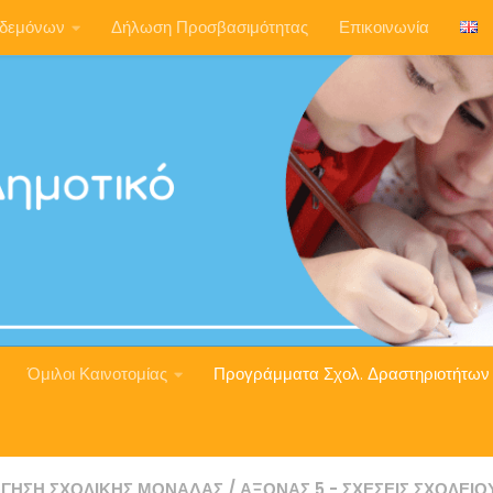
ηδεμόνων
Δήλωση Προσβασιμότητας
Επικοινωνία
Όμιλοι Καινοτομίας
Προγράμματα Σχολ. Δραστηριοτήτων
ΓΗΣΗ ΣΧΟΛΙΚΉΣ ΜΟΝΆΔΑΣ
/
ΆΞΟΝΑΣ 5 - ΣΧΈΣΕΙΣ ΣΧΟΛΕΊΟ