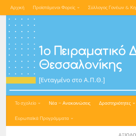
Αρχική
Προϊστάμενοι Φορείς
Σύλλογος Γονέων & Κ
Skip to content
Το σχολείο
Νέα – Ανακοινώσεις
Δραστηριότητες
Ευρωπαϊκά Προγράμματα
ΑΞΙΟΛΌ