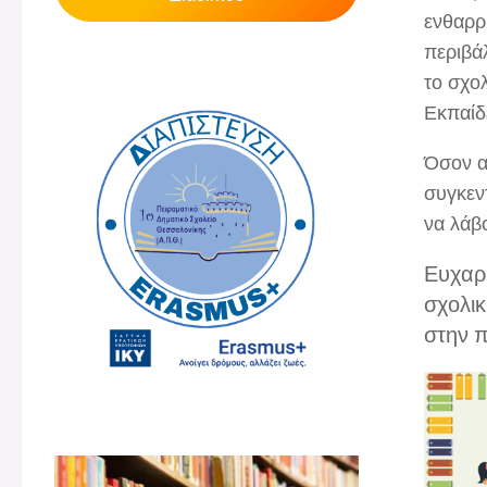
ενθαρρ
περιβά
το σχο
Εκπαίδ
Όσον α
συγκεν
να λάβ
Ευχαρι
σχολικ
στην π