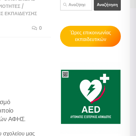
Αναζήτηση
ΙΌΤΗΤΕΣ
/
για:
Σ ΕΚΠΑΊΔΕΥΣΗΣ
0
'Ωρες επικοινωνίας
εκπαιδευτικών
ισμό
οποίο
ιών ΑΦΗΣ.
ου σχολείου μας