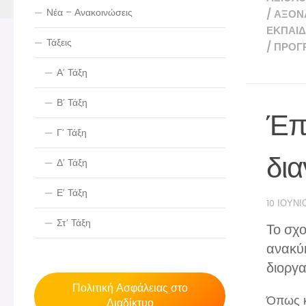
Νέα – Ανακοινώσεις
/
ΆΞΟΝ
ΕΚΠΑΙΔ
Τάξεις
/
ΠΡΟΓ
Α’ Τάξη
Β’ Τάξη
Έπ
Γ’ Τάξη
δι
Δ’ Τάξη
Ε’ Τάξη
10 ΙΟΥΝΊ
Στ’ Τάξη
Το σχο
ανακύκ
διοργ
Πολιτική Ασφάλειας στο
Όπως κά
Διαδίκτυο