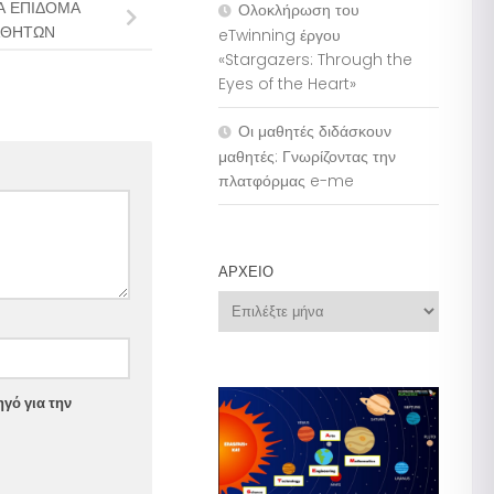
ΙΑ ΕΠΙΔΟΜΑ
Ολοκλήρωση του
ΑΘΗΤΩΝ
eTwinning έργου
«Stargazers: Through the
Eyes of the Heart»
Οι μαθητές διδάσκουν
μαθητές: Γνωρίζοντας την
πλατφόρμας e-me
ΑΡΧΕΊΟ
Αρχείο
γό για την