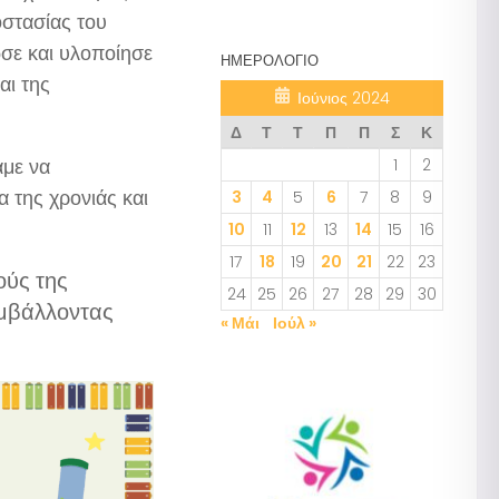
στασίας του
σε και υλοποίησε
ΗΜΕΡΟΛΌΓΙΟ
αι της
Ιούνιος 2024
Δ
Τ
Τ
Π
Π
Σ
Κ
αμε να
1
2
 της χρονιάς και
3
4
5
6
7
8
9
10
11
12
13
14
15
16
17
18
19
20
21
22
23
ούς της
24
25
26
27
28
29
30
υμβάλλοντας
« Μάι
Ιούλ »