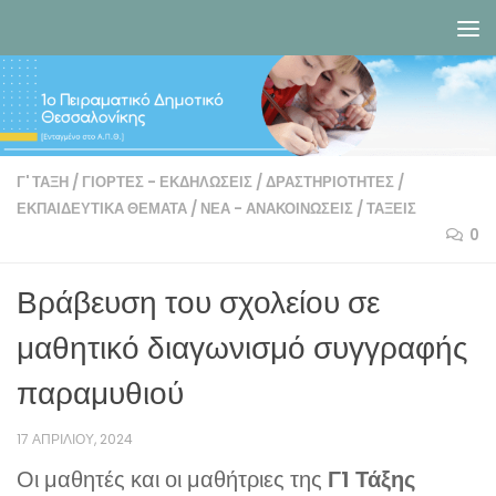
Skip to content
Γ' ΤΆΞΗ
/
ΓΙΟΡΤΈΣ - ΕΚΔΗΛΏΣΕΙΣ
/
ΔΡΑΣΤΗΡΙΌΤΗΤΕΣ
/
ΕΚΠΑΙΔΕΥΤΙΚΆ ΘΈΜΑΤΑ
/
ΝΈΑ - ΑΝΑΚΟΙΝΏΣΕΙΣ
/
ΤΆΞΕΙΣ
0
Βράβευση του σχολείου σε
μαθητικό διαγωνισμό συγγραφής
παραμυθιού
17 ΑΠΡΙΛΊΟΥ, 2024
Οι μαθητές και οι μαθήτριες της
Γ1 Τάξης