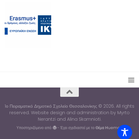
1ο Πειραματικό Δημοτικό Σχολείο Θεσσαλονίκης © 2026. All rights
reserved. Website design and administration by Myrto
Nerantzi and Alina Skamnioti.
Υποστηριζόμενο από
- Έχει σχεδιαστεί με το
Θέμα Ηueman