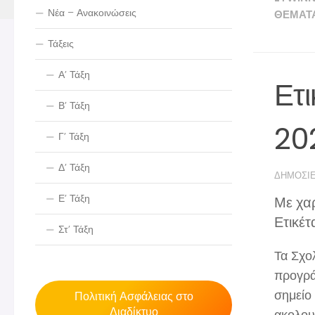
Νέα – Ανακοινώσεις
ΘΈΜΑΤ
Τάξεις
Α’ Τάξη
Ετ
Β’ Τάξη
20
Γ’ Τάξη
Δ’ Τάξη
ΔΗΜΟΣΙ
Ε’ Τάξη
Με χαρ
Ετικέτ
Στ’ Τάξη
Τα Σχο
προγρά
σημείο 
Πολιτική Ασφάλειας στο
Διαδίκτυο
ακολου