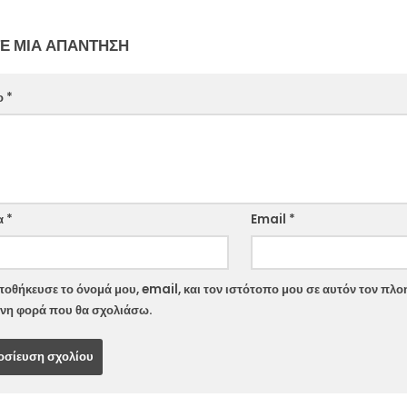
Ε ΜΙΑ ΑΠΆΝΤΗΣΗ
ο
*
ite
α
*
Email
*
οθήκευσε το όνομά μου, email, και τον ιστότοπο μου σε αυτόν τον πλοη
νη φορά που θα σχολιάσω.