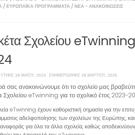
Α
/
ΕΥΡΩΠΑΪΚΆ ΠΡΟΓΡΆΜΜΑΤΑ
/
ΝΈΑ - ΑΝΑΚΟΙΝΏΣΕΙΣ
ικέτα Σχολείου eTwinnin
24
ΕΎΤΗΚΕ
28 ΜΑΪ́ΟΥ, 2023
· ΕΝΗΜΕΡΏΘΗΚΕ
28 ΜΑΡΤΊΟΥ, 2025
ά σας ανακοινώνουμε ότι το σχολείο μας βραβεύτη
α Σχολείου eTwinning για το σχολικό έτος 2023-2
λεία eTwinning έχουν καθοριστική σημασία για την επιτυ
μματος αδελφοποίησης των σχολείων της Ευρώπης, και
αναφοράς για όλα τα άλλα σχολεία, καθώς αποδεικνύουν ό
θούν την Αποστολή του eTwinning.