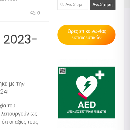
Αναζήτηση
για:
0
'Ωρες επικοινωνίας
g 2023-
εκπαιδευτικών
κε με την
024!
χία του
 λειτουργούν ως
τι οι αξίες τους