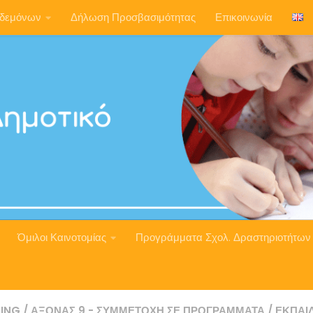
ηδεμόνων
Δήλωση Προσβασιμότητας
Επικοινωνία
Όμιλοι Καινοτομίας
Προγράμματα Σχολ. Δραστηριοτήτων
ING
/
ΆΞΟΝΑΣ 9 - ΣΥΜΜΕΤΟΧΉ ΣΕ ΠΡΟΓΡΆΜΜΑΤΑ
/
ΕΚΠΑΙ