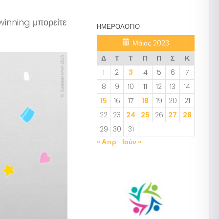
winning μπορείτε
ΗΜΕΡΟΛΌΓΙΟ
Μάιος 2023
Δ
Τ
Τ
Π
Π
Σ
Κ
1
2
3
4
5
6
7
8
9
10
11
12
13
14
15
16
17
18
19
20
21
22
23
24
25
26
27
28
29
30
31
« Απρ
Ιούν »