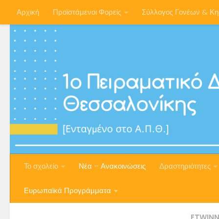
Αρχική
Προϊστάμενοι Φορείς
Σύλλογος Γονέων & Κ
Skip to content
Το σχολείο
Νέα – Ανακοινώσεις
Δραστηριότητες
Ευρωπαϊκά Προγράμματα
ETWINN