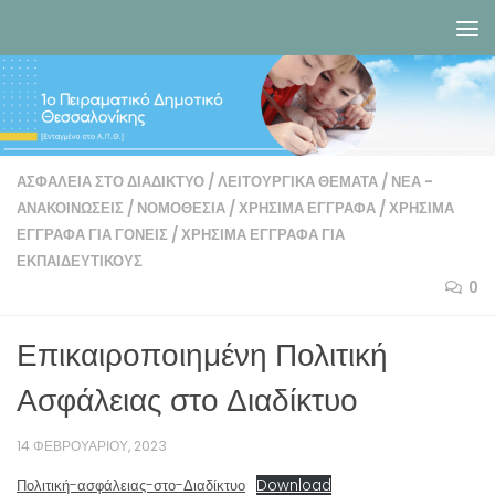
Skip to content
ΑΣΦΆΛΕΙΑ ΣΤΟ ΔΙΑΔΊΚΤΥΟ
/
ΛΕΙΤΟΥΡΓΙΚΆ ΘΈΜΑΤΑ
/
ΝΈΑ -
ΑΝΑΚΟΙΝΏΣΕΙΣ
/
ΝΟΜΟΘΕΣΊΑ
/
ΧΡΉΣΙΜΑ ΈΓΓΡΑΦΑ
/
ΧΡΉΣΙΜΑ
ΈΓΓΡΑΦΑ ΓΙΑ ΓΟΝΕΊΣ
/
ΧΡΉΣΙΜΑ ΈΓΓΡΑΦΑ ΓΙΑ
ΕΚΠΑΙΔΕΥΤΙΚΟΎΣ
0
Επικαιροποιημένη Πολιτική
Ασφάλειας στο Διαδίκτυο
14 ΦΕΒΡΟΥΑΡΊΟΥ, 2023
Πολιτική-ασφάλειας-στο-Διαδίκτυο
Download