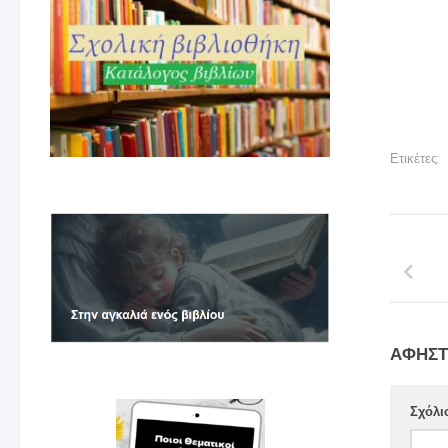
Ετικέτες:
ΑΦΉΣΤ
Σχόλι