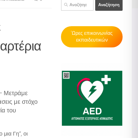
Αναζήτηση
για:
ε
'Ωρες επικοινωνίας
εκπαιδευτικών
παρτέρια
 – Μετράμε
άσεις με στόχο
ία του
μια Γη”, οι