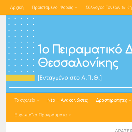
Αρχική
Προϊστάμενοι Φορείς
Σύλλογος Γονέων & Κ
Skip to content
Το σχολείο
Νέα – Ανακοινώσεις
Δραστηριότητες
Ευρωπαϊκά Προγράμματα
ΔΡΆΣΕΙ