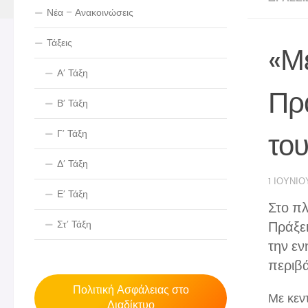
Νέα – Ανακοινώσεις
Τάξεις
«Μ
Α’ Τάξη
Πρά
Β’ Τάξη
του
Γ’ Τάξη
Δ’ Τάξη
1 ΙΟΥΝΊΟ
Ε’ Τάξη
Στο π
Στ’ Τάξη
Πράξει
την εν
περιβά
Πολιτική Ασφάλειας στο
Με κεντ
Διαδίκτυο