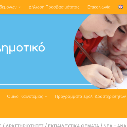
ηδεμόνων
Δήλωση Προσβασιμότητας
Επικοινωνία
Όμιλοι Καινοτομίας
Προγράμματα Σχολ. Δραστηριοτήτων
Σ
/
ΔΡΑΣΤΗΡΙΌΤΗΤΕΣ
/
ΕΚΠΑΙΔΕΥΤΙΚΆ ΘΈΜΑΤΑ
/
ΝΈΑ - ΑΝΑ