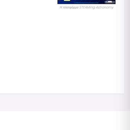
Η πλατφόρμα STEAMing Astronomy