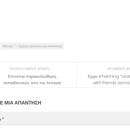
Άξονας 7 - Σχέση σχολείου και κοινότητας
ΠΡΟΗΓΟΎΜΕΝΟ ΆΡΘΡΟ
ΕΠΌΜΕΝΟ Ά
Επιτόπια παρακολούθηση
Έργο eTwinning “Lear
εκπαιδευτικών απο την Ισπανία
with friends acro
Ε ΜΙΑ ΑΠΆΝΤΗΣΗ
ο
*