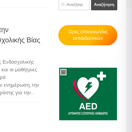
Αναζήτηση
για:
την
'Ωρες επικοινωνίας
εκπαιδευτικών
χολικής Βίας
ς Ενδοσχολικής
 και οι μαθήτριες
ιρά
ν ενημέρωση, την
άσης για την...