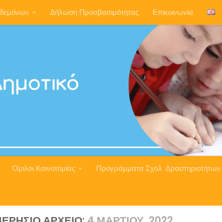
ηδεμόνων
Δήλωση Προσβασιμότητας
Επικοινωνία
Όμιλοι Καινοτομίας
Προγράμματα Σχολ. Δραστηριοτήτων
ΕΡΉΣΙΟ ΑΡΧΕΊΟ:
4 ΜΑΡΤΊΟΥ, 2022