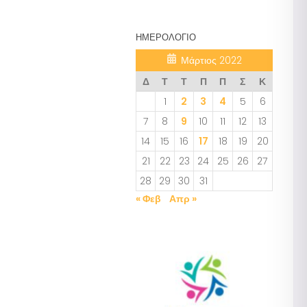
ΗΜΕΡΟΛΌΓΙΟ
Μάρτιος 2022
Δ
Τ
Τ
Π
Π
Σ
Κ
1
2
3
4
5
6
7
8
9
10
11
12
13
14
15
16
17
18
19
20
21
22
23
24
25
26
27
28
29
30
31
« Φεβ
Απρ »