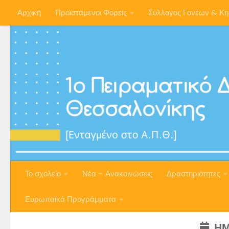
Αρχική
Προϊστάμενοι Φορείς
Σύλλογος Γονέων & Κ
Skip to content
Το σχολείο
Νέα – Ανακοινώσεις
Δραστηριότητες
Ευρωπαϊκά Προγράμματα
ΗΜ