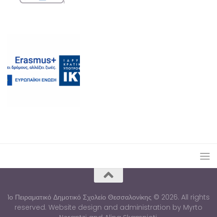
1ο Πειραματικό Δημοτικό Σχολείο Θεσσαλονίκης © 2026. All rights
reserved. Website design and administration by Myrto