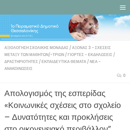
Skip to content
ΑΞΙΟΛΌΓΗΣΗ ΣΧΟΛΙΚΉΣ ΜΟΝΆΔΑΣ
/
ΑΞΟΝΑΣ 3 - ΣΧΈΣΕΙΣ
ΜΕΤΑΞΎ ΤΩΝ ΜΑΘΗΤΏΝ/-ΤΡΙΩΝ
/
ΓΙΟΡΤΈΣ - ΕΚΔΗΛΏΣΕΙΣ
/
ΔΡΑΣΤΗΡΙΌΤΗΤΕΣ
/
ΕΚΠΑΙΔΕΥΤΙΚΆ ΘΈΜΑΤΑ
/
ΝΈΑ -
ΑΝΑΚΟΙΝΏΣΕΙΣ
0
Απολογισμός της εσπερίδας
«Κοινωνικές σχέσεις στο σχολείο
– Δυνατότητες και προκλήσεις
στο οικογενειακό περιβάλλον”