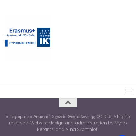
1ο Πειραματικό Δημοτικό Σχολείο Θεσσαλονίκης © 2026. All rights
reserved. Website design and administration by Myrto
Nerantzi and Alina Skamnioti.