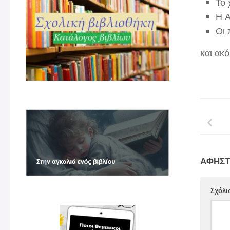
Το 
Η Α
Οι 
και ακ
ΑΦΉΣΤ
Σχόλι