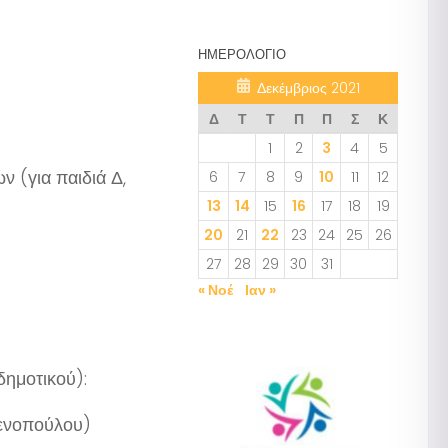
ΗΜΕΡΟΛΌΓΙΟ
Δεκέμβριος 2021
Δ
Τ
Τ
Π
Π
Σ
Κ
1
2
3
4
5
 (για παιδιά Δ,
6
7
8
9
10
11
12
13
14
15
16
17
18
19
20
21
22
23
24
25
26
27
28
29
30
31
« Νοέ
Ιαν »
δημοτικού):
μενοπούλου)