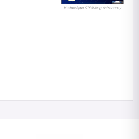
Η πλατφόρμα STEAMing Astronomy