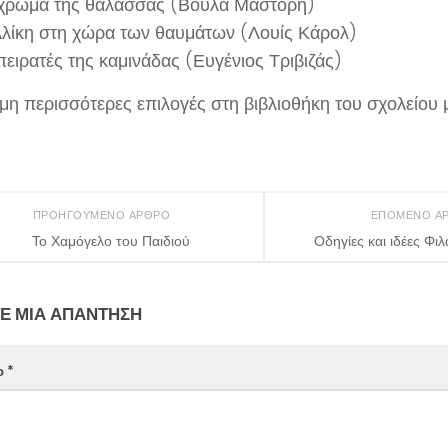
χρώμα της θάλασσας (Βούλα Μάστορη)
λίκη στη χώρα των θαυμάτων (Λουίς Κάρολ)
πειρατές της καμινάδας (Ευγένιος Τριβιζάς)
όμη περισσότερες επιλογές στη βιβλιοθήκη του σχολείου 
ΠΡΟΗΓΟΎΜΕΝΟ ΆΡΘΡΟ
ΕΠΌΜΕΝΟ Ά
Το Χαμόγελο του Παιδιού
Οδηγίες και ιδέες Φι
Ε ΜΙΑ ΑΠΆΝΤΗΣΗ
ο
*