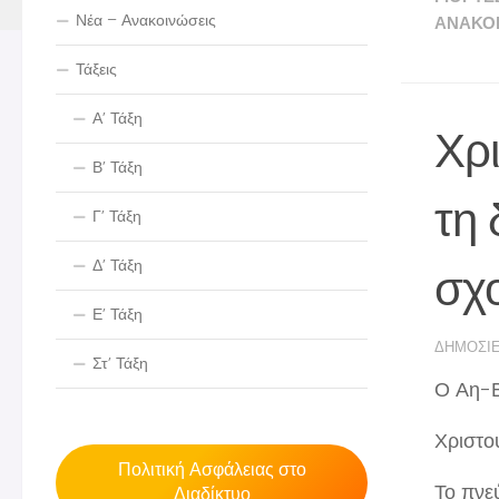
Νέα – Ανακοινώσεις
ΑΝΑΚΟΙ
Τάξεις
Α’ Τάξη
Χρι
Β’ Τάξη
τη 
Γ’ Τάξη
Δ’ Τάξη
σχο
Ε’ Τάξη
ΔΗΜΟΣΙ
Στ’ Τάξη
Ο Αη-Β
Χριστου
Πολιτική Ασφάλειας στο
Το πνε
Διαδίκτυο