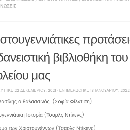
ΝΏΣΕΙΣ
στουγεννιάτικες προτάσε
δανειστική βιβλιοθήκη του
λείου μας
ΕΎΤΗΚΕ
22 ΔΕΚΕΜΒΡΊΟΥ, 2021
· ΕΝΗΜΕΡΏΘΗΚΕ
13 ΙΑΝΟΥΑΡΊΟΥ, 2022
ασίλης ο θαλασσινός (Σοφία Φίλντιση)
γεννιάτικη Ιστορία (Τσαρλς Ντίκενς)
ύμα των Χριστουγέννων (Τσαρλς Ντίκενς)