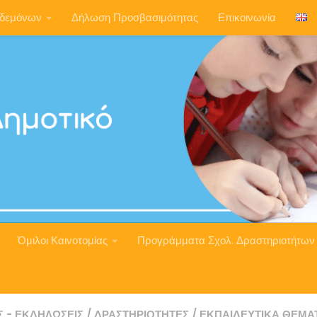
ηδεμόνων
Δήλωση Προσβασιμότητας
Επικοινωνία
Όμιλοι Καινοτομίας
Προγράμματα Σχολ. Δραστηριοτήτων
Σ - ΕΚΔΗΛΏΣΕΙΣ
/
ΔΡΑΣΤΗΡΙΌΤΗΤΕΣ
/
ΕΚΠΑΙΔΕΥΤΙΚΆ ΘΈΜΑ