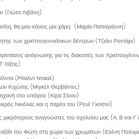
ο (Γιώτα Λιβάνη)
ασίλη, θα μου κάνεις μία χάρη; (Μαρία Παπαγιάννη)
ήτης των χριστουγεννιάτικων δέντρων (Τζιάνι Ροντάρι)
προτάσεις ανάγνωσης για τις διακοπές των Χριστουγέννων
Τ τάξης):
ίλντα (Ρόαλντ Ντααλ)
ον Κιχώτης (Μιγκέλ Θερβάντες)
ηχανή στο υπόγειο (Κίρα Σίνου)
ικρός Νικόλας και η παρέα του (Ρενέ Γκοσινί)
ς μικρότερους αναγνώστες του σχολείου μας (Α, Β και Γ 
ταξίδι του Φώτη στη χώρα των χρωμάτων (Ελένη Πολυ