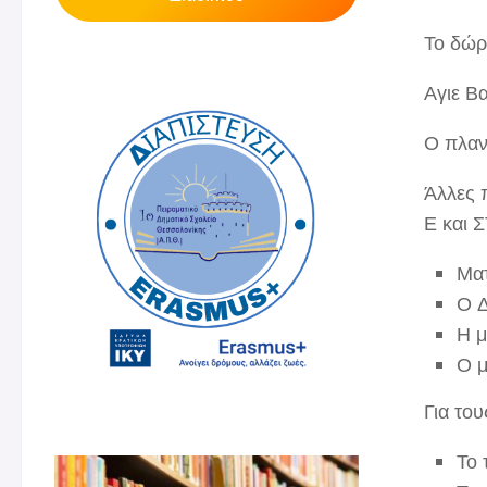
Το δώρ
Αγιε Β
Ο πλαν
Άλλες 
Ε και Σ
Ματ
Ο Δ
Η μ
Ο μ
Για του
Το 