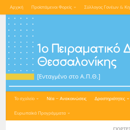
Αρχική
Προϊστάμενοι Φορείς
Σύλλογος Γονέων & Κ
Skip to content
Το σχολείο
Νέα – Ανακοινώσεις
Δραστηριότητες
Ευρωπαϊκά Προγράμματα
ΓΙΟΡΤΈ