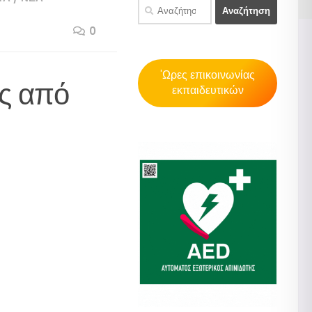
Αναζήτηση
για:
0
'Ωρες επικοινωνίας
ις από
εκπαιδευτικών