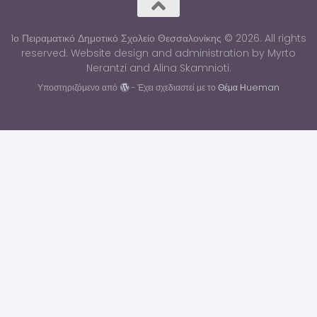
1ο Πειραματικό Δημοτικό Σχολείο Θεσσαλονίκης © 2026. All rights
reserved. Website design and administration by Myrto
Nerantzi and Alina Skamnioti.
Υποστηριζόμενο από
- Έχει σχεδιαστεί με το
Θέμα Ηueman