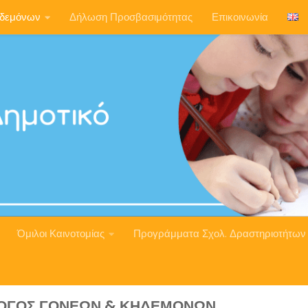
ηδεμόνων
Δήλωση Προσβασιμότητας
Επικοινωνία
Όμιλοι Καινοτομίας
Προγράμματα Σχολ. Δραστηριοτήτων
ΟΓΟΣ ΓΟΝΈΩΝ & ΚΗΔΕΜΌΝΩΝ