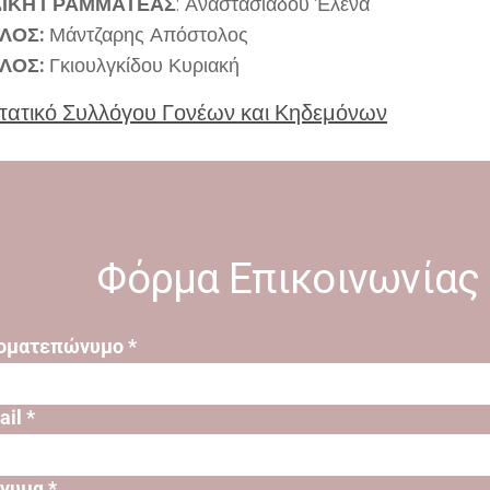
ΔΙΚΗ ΓΡΑΜΜΑΤΕΑΣ
: Αναστασιάδου Έλενα
ΛΟΣ:
Μάντζαρης Απόστολος
ΛΟΣ:
Γκιουλγκίδου Κυριακή
τατικό Συλλόγου Γονέων και Κηδεμόνων
Φόρμα Επικοινωνίας
οματεπώνυμο *
il *
νυμα *