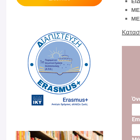
ΕΙ
ΜΕ
ΜΕ
Κατασ
Όν
Ema
Μή