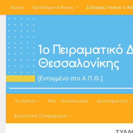
Αρχική
Προϊστάμενοι Φορείς
Σύλλογος Γονέων & Κ
Skip to content
Το σχολείο
Νέα – Ανακοινώσεις
Δραστηριότητες
Ευρωπαϊκά Προγράμματα
ΣΎΛΛ